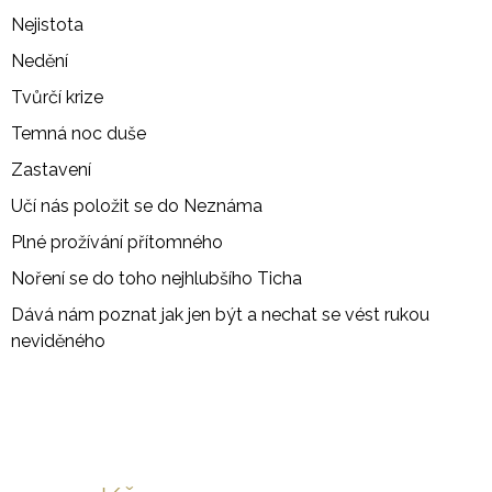
J
Nejistota
E
M
Nedění
E
Tvůrčí krize
SERAFÍN
Temná noc duše
POŽEHNÁNÍ
Zastavení
1
100
Učí nás položit se do Neznáma
Kč
Plné prožívání přítomného
Noření se do toho nejhlubšího Ticha
Dává nám poznat jak jen být a nechat se vést rukou
neviděného