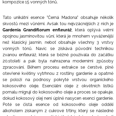
kompozice 15 vonných tónů.
Tato unikátní esence "Černá Madona" obsahuje několik
skvostů mezi vůněmi. Avšak tou nejvzácnějších z nich je
Gardenia Grandiflorum enfleuráž
, která oplývá velmi
opojnou jasmínovitou vůní, která je mnohem vyváženější
než klasický jasmín, neboť obsahuje všechny 3 vrstvy
vonných tónů. Navíc se získává původní technikou
zvanou enfleuráž, která se běžně používala do začátku
20.století a pak byla nahrazena moderními způsoby
zpracování. Během procesu extrakce se čerstvé, plně
otevřené květiny vytrhnou z rostliny gardenie a opatrně
se položí na podnosy pokryté vrstvou organického
kokosového oleje. Esenciální oleje z okvětních lístků
pomalu migrují do kokosového oleje a proces se opakuje,
dokud kokosový olej není úplně nasycen esencí gardenie.
Poté se čistá esence od kokosového oleje oddělí
alkoholem získaným z cukrové třtiny, který se následně