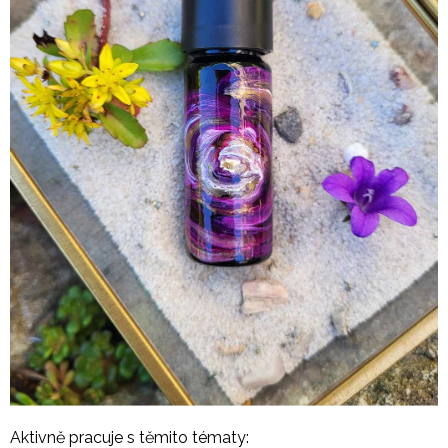
A
J
Í
T
?
HLEDAT
D
O
P
O
R
U
Č
Aktivně pracuje s těmito tématy:
U