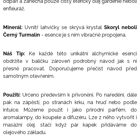
odpaří a zanechá pouze čistý éterický olej gardenie neboli
enfleuráž.
Minerál:
Uvnitř lahvičky se skrývá krystal
Skoryl neboli
Černý Turmalín
- esence je s ním vibračně propojena.
Náš Tip:
Ke každé této unikátní alchymické esenci
obdržíte v balíčku zároveň podrobný návod jak s ní
přesně pracovat. Doporučujeme přečíst návod před
samotným otevřením.
Použití:
Určeno především k přivonění. Po naředění, dále
pak na zápěstí, po stranách krku, na hruď nebo podle
intuice. Můžeme použít i jako přírodní parfém, do
aromalampy, do koupele a difuzéru. Lze z něho vytvořit i
masážní olej, stačí když pár kapek přidáváme do
olejového základu.