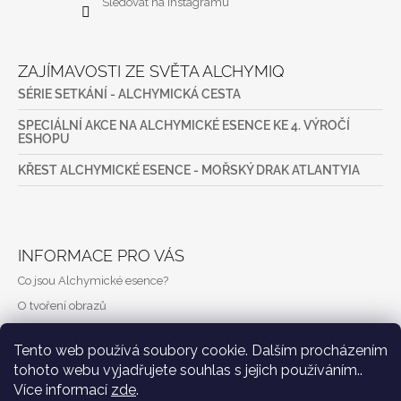
Sledovat na Instagramu
ZAJÍMAVOSTI ZE SVĚTA ALCHYMIQ
SÉRIE SETKÁNÍ - ALCHYMICKÁ CESTA
SPECIÁLNÍ AKCE NA ALCHYMICKÉ ESENCE KE 4. VÝROČÍ
ESHOPU
KŘEST ALCHYMICKÉ ESENCE - MOŘSKÝ DRAK ATLANTYIA
INFORMACE PRO VÁS
Co jsou Alchymické esence?
O tvoření obrazů
Náš příběh
Tento web používá soubory cookie. Dalším procházením
Vaše voňavé příběhy
tohoto webu vyjadřujete souhlas s jejich používáním..
Vše o nákupu
Více informací
zde
.