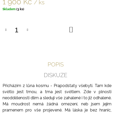
1 900 Kč
/ ks
Měrná
Skladem
(3 ks)
cena:
DO
KOŠÍKU
POPIS
DISKUZE
Přicházím z lůna kosmu - Prapodstaty všebytí. Tam kde
světlo jest tmou, a tma jest světlem. Zde v plnosti
neoddělenosti dlím a sleduji vše zahalené i to již odhalené.
Má moudrost nemá žádná omezení, neb jsem jejím
pramenem pro vše projevené. Má láska je bez hranic,