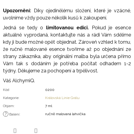
Upozornění:
Díky ojedinělému složení, které je vzácné,
uvolníme vždy pouze několik kusů k zakoupení.
Jedná se tedy o
limitovanou edici.
Pokud je esence
aktuálně vyprodaná, kontaktujte nás a rádi Vám sdělíme
kdy ji bude možné opět objednat. Zároveň vzhled k tomu,
že ručně malované esence tvoříme až po objednání ze
strany zákazníka, aby originální malba byla určena přímo
Vám tak s dodáním je potřeba počítat odhadem 1-2
týdny. Děkujeme za pochopení a trpělivost.
Váš AlchymiQ.
Kód
0200
Kategorie
:
Královská Linie Grálu
Objem
:
7 ml
?
ručně malovaná lahvička
Balení
: