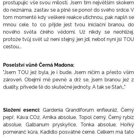
prostupujíc vše svou milostí. Jsem tím největším skokem
do neznáma, zastav se a plně se ponoř do svého srdce. V
tom momentě kdy veškeré reakce utichnou, pak naplň se
mnou cele, to co přijde jest tvou iniciační branou, do
nového světa čirého vědomí. Už nikdy se neohlížej,
protože tvůj svět už není stejný, jen jdi, neboť nyní jsi TOU
cestou...
Poselství vůně Černá Madona:
"Jsem TOU jež byla, je i bude. Jsem ničím a přesto vším
zároveň. Obejmi mě pevně a drž se, jsem branou jež z
duality, přivede tě do skutečné jednoty. A tak se Staň..."
Složení esencí:
Gardenia Grandiforum enfleuráž, Černý
pepř, Káva CO2, Arnika absolue, Topol černý, Černý rybíz
absolue, Galbanum pryskyřice, Tonka absolue, Hořký
pomeranč kůra, Kadidlo posvátné černé. Celkem má tato