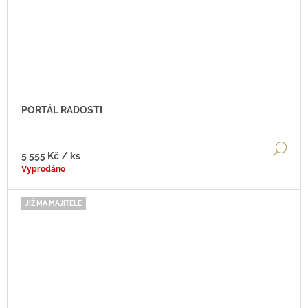
PORTÁL RADOSTI
DE
5 555 Kč
/ ks
Vyprodáno
JIŽ MÁ MAJITELE