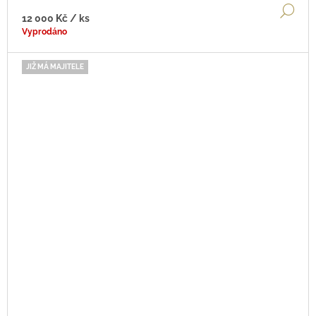
DE
12 000 Kč
/ ks
Vyprodáno
JIŽ MÁ MAJITELE