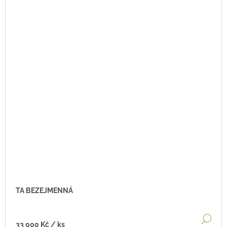
TA BEZEJMENNÁ
DE
33 000 Kč
/ ks