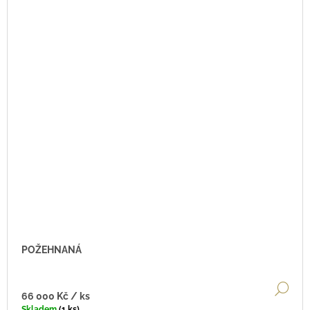
POŽEHNANÁ
DE
66 000 Kč
/ ks
Skladem
(1 ks)