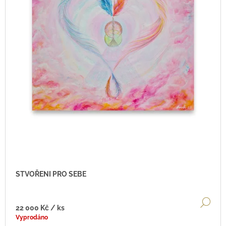
STVOŘENI PRO SEBE
DE
22 000 Kč
/ ks
Vyprodáno