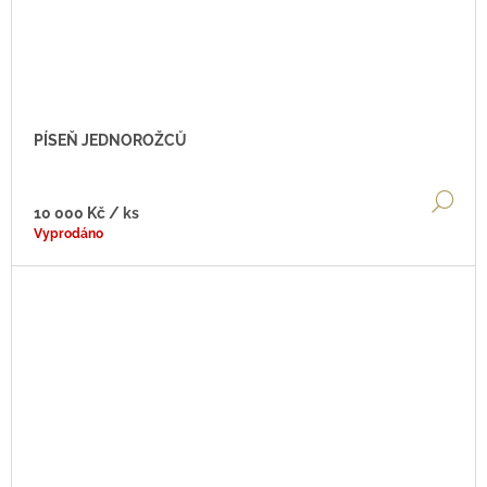
PÍSEŇ JEDNOROŽCŮ
DE
10 000 Kč
/ ks
Vyprodáno