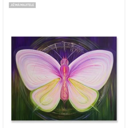
P
V
A
JIŽ MÁ MAJITELE
R
Ý
J
O
P
Í
D
I
T
U
S
?
K
P
T
R
Ů
O
D
HLEDAT
U
K
T
D
Ů
O
P
O
R
U
Č
U