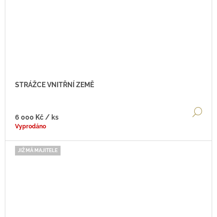
STRÁŽCE VNITŘNÍ ZEMĚ
DE
6 000 Kč
/ ks
Vyprodáno
JIŽ MÁ MAJITELE