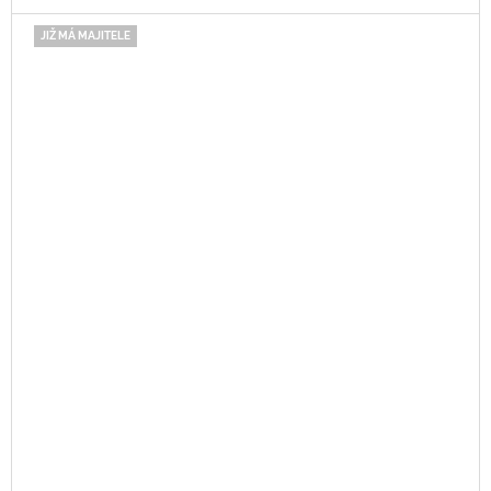
JIŽ MÁ MAJITELE