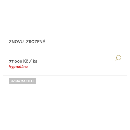
ZNOVU~ZROZENÝ
DE
77 000 Kč
/ ks
Vyprodáno
JIŽ MÁ MAJITELE