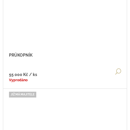
PRŮKOPNÍK
DE
55 000 Kč
/ ks
Vyprodáno
JIŽ MÁ MAJITELE