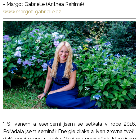
- Margot Gabrielle (Anthea Rahimé)
www.margot-gabrielle.cz
" S Ivanem a esencemi jsem se setkala v roce 2016.
Pořádala jsem seminář Energie draka a Ivan zrovna tvořil
další verzi esencí s draky. Mezi mé první vůně, které jsem