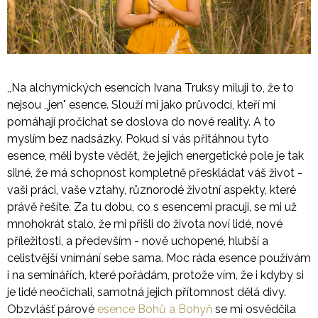
A
J
Í
T
,,Na alchymických esencích Ivana Truksy miluji to, že to
?
nejsou ,,jen" esence. Slouží mi jako průvodci, kteří mi
pomáhají pročichat se doslova do nové reality. A to
myslím bez nadsázky. Pokud si vás přitáhnou tyto
esence, měli byste vědět, že jejich energetické pole je tak
HLEDAT
silné, že má schopnost kompletně přeskládat váš život -
vaši práci, vaše vztahy, různorodé životní aspekty, které
právě řešíte. Za tu dobu, co s esencemi pracuji, se mi už
D
mnohokrát stalo, že mi přišli do života noví lidé, nové
O
příležitosti, a především - nově uchopené, hlubší a
P
celistvější vnímání sebe sama. Moc ráda esence používám
O
i na seminářích, které pořádám, protože vím, že i kdyby si
R
U
je lidé neočichali, samotná jejich přítomnost dělá divy.
Č
Obzvlášť párové
esence Bohů a Bohyň
se mi osvědčila
U