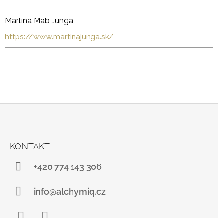
Martina Mab Junga
https://www.martinajunga.sk/
Z
Á
KONTAKT
P
A
+420 774 143 306
T
Í
info@alchymiq.cz