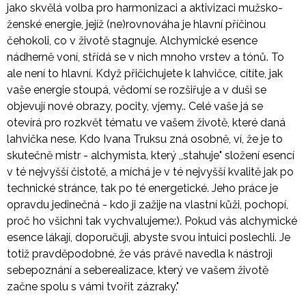
jako skvělá volba pro harmonizaci a aktivizaci mužsko-
J
ženské energie, jejíž (ne)rovnováha je hlavní příčinou
E
M
čehokoli, co v životě stagnuje. Alchymické esence
E
nádherně voní, střídá se v nich mnoho vrstev a tónů. To
ale není to hlavní. Když přičichujete k lahvičce, cítíte, jak
SERAFÍN
vaše energie stoupá, vědomí se rozšiřuje a v duši se
POŽEHNÁNÍ
objevují nové obrazy, pocity, vjemy.. Celé vaše já se
1
otevírá pro rozkvět tématu ve vašem životě, které daná
100
Kč
lahvička nese. Kdo Ivana Truksu zná osobně, ví, že je to
skutečně mistr - alchymista, který ,,stahuje" složení esencí
v té nejvyšší čistotě, a míchá je v té nejvyšší kvalitě jak po
technické stránce, tak po té energetické. Jeho práce je
opravdu jedinečná - kdo ji zažije na vlastní kůži, pochopí,
proč ho všichni tak vychvalujeme:). Pokud vás alchymické
esence lákají, doporučuji, abyste svou intuici poslechli. Je
totiž pravděpodobné, že vás právě navedla k nástroji
sebepoznání a seberealizace, který ve vašem životě
začne spolu s vámi tvořit zázraky."