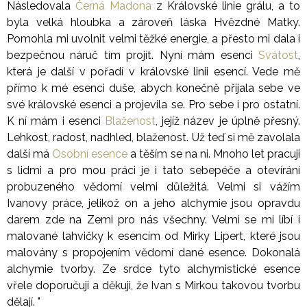
Následovala
Černá Madona
z Královské linie grálu, a to
byla velká hloubka a zároveň láska Hvězdné Matky.
Pomohla mi uvolnit velmi těžké energie, a přesto mi dala i
bezpečnou náruč tím projít. Nyní mám esenci
Svátost
,
která je další v pořadí v královské linii esencí. Vede mě
přímo k mé esenci duše, abych konečně přijala sebe ve
své královské esenci a projevila se. Pro sebe i pro ostatní.
K ní mám i esenci
Blaženost
, jejíž název je úplně přesný.
Lehkost, radost, nadhled, blaženost. Už teď si mě zavolala
další má
Osobní esence
a těším se na ni. Mnoho let pracuji
s lidmi a pro mou práci je i tato sebepéče a otevírání
probuzeného vědomí velmi důležitá. Velmi si vážím
Ivanovy práce, jelikož on a jeho alchymie jsou opravdu
darem zde na Zemi pro nás všechny. Velmi se mi líbí i
malované lahvičky k esencím od Mirky Lipert, které jsou
malovány s propojením vědomí dané esence. Dokonalá
alchymie tvorby. Ze srdce tyto alchymistické esence
vřele doporučuji a děkuji, že Ivan s Mirkou takovou tvorbu
dělají. "