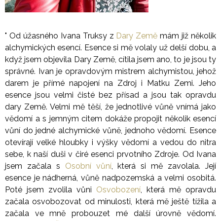
" Od úžasného Ivana Truksy z
Dary Země
mám již několik
alchymických esencí. Esence si mě volaly už delší dobu, a
když jsem objevila Dary Země, cítila jsem ano, to je jsou ty
správné. Ivan je opravdovým mistrem alchymistou, jehož
darem je přímé napojení na Zdroj i Matku Zemi. Jeho
esence jsou velmi čisté bez přísad a jsou tak opravdu
dary Země. Velmi mě těší, že jednotlivé vůně vnímá jako
vědomí a s jemným citem dokáže propojit několik esencí
vůní do jedné alchymické vůně, jednoho vědomí. Esence
otevírají velké hloubky i výšky vědomí a vedou do nitra
sebe, k naší duši v čiré esenci prvotního Zdroje. Od Ivana
jsem začala s
Osobní vůní
, která si mě zavolala. Její
esence je nádherná, vůně nadpozemská a velmi osobitá.
Poté jsem zvolila vůni
Osvobození
, která mě opravdu
začala osvobozovat od minulosti, která mě ještě tížila a
začala ve mně probouzet mé další úrovně vědomí.