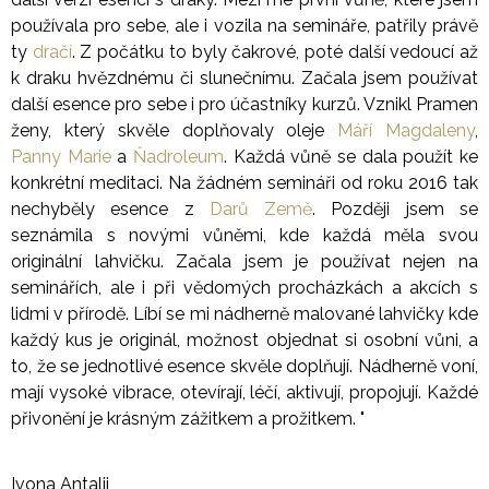
používala pro sebe, ale i vozila na semináře, patřily právě
ty
dračí
. Z počátku to byly čakrové, poté další vedoucí až
k draku hvězdnému či slunečnímu. Začala jsem používat
další esence pro sebe i pro účastníky kurzů. Vznikl Pramen
ženy, který skvěle doplňovaly oleje
Máří Magdaleny
,
Panny Marie
a
Ňadroleum
. Každá vůně se dala použít ke
konkrétní meditaci. Na žádném semináři od roku 2016 tak
nechyběly esence z
Darů Země
. Později jsem se
seznámila s novými vůněmi, kde každá měla svou
originální lahvičku. Začala jsem je používat nejen na
seminářích, ale i při vědomých procházkách a akcích s
lidmi v přírodě. Líbí se mi nádherně malované lahvičky kde
každý kus je originál, možnost objednat si osobní vůni, a
to, že se jednotlivé esence skvěle doplňují. Nádherně voní,
mají vysoké vibrace, otevírají, léčí, aktivují, propojují. Každé
přivonění je krásným zážitkem a prožitkem.
"
Ivona Antalii