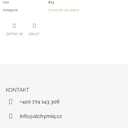
Kód
873
Kategorie
:
Drobnosti pro radost
ZEPTAT SE
SDÍLET
Z
Á
KONTAKT
P
A
+420 774 143 306
T
Í
info@alchymiq.cz