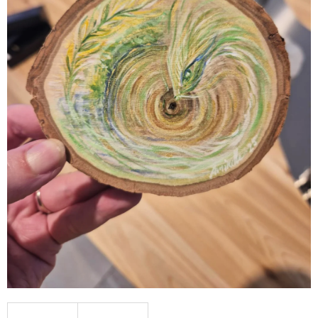
A
J
Í
T
?
HLEDAT
D
O
P
O
R
U
Č
U