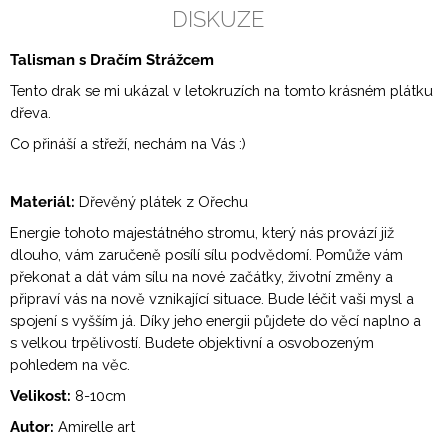
DISKUZE
Talisman s Dračím Strážcem
Tento drak se mi ukázal v letokruzích na tomto krásném plátku
dřeva.
Co přináší a střeží, nechám na Vás :)
Materiál:
Dřevěný plátek z Ořechu
Energie tohoto majestátného stromu, který nás provází již
dlouho, vám zaručeně posílí sílu podvědomí. Pomůže vám
překonat a dát vám sílu na nové začátky, životní změny a
připraví vás na nově vznikající situace. Bude léčit vaši mysl a
spojení s vyšším já. Díky jeho energii půjdete do věcí naplno a
s velkou trpělivostí. Budete objektivní a osvobozeným
pohledem na věc.
Velikost:
8-10cm
Autor:
Amirelle art