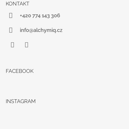
Á
KONTAKT
P
A
+420 774 143 306
T
Í
info@alchymiq.cz
Facebook
Instagram
FACEBOOK
INSTAGRAM