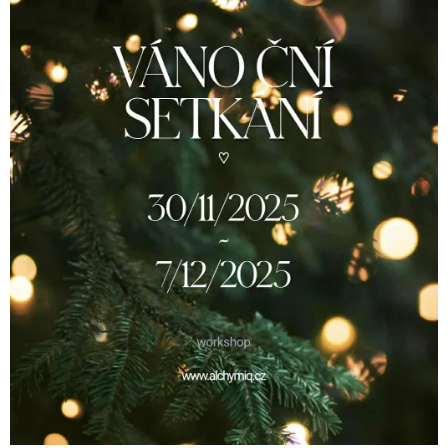
A
J
Í
T
?
HLEDAT
D
O
P
O
R
U
Č
U