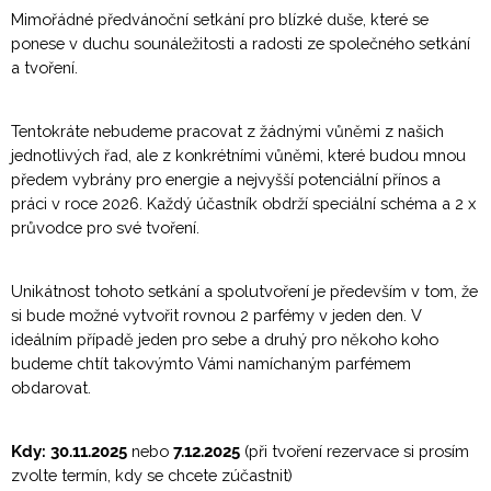
Mimořádné předvánoční setkání pro blízké duše, které se
ponese v duchu sounáležitosti a radosti ze společného setkání
a tvoření.
Tentokráte nebudeme pracovat z žádnými vůněmi z našich
jednotlivých řad, ale z konkrétními vůněmi, které budou mnou
předem vybrány pro energie a nejvyšší potenciální přínos a
práci v roce 2026. Každý účastník obdrží speciální schéma a 2 x
průvodce pro své tvoření.
Unikátnost tohoto setkání a spolutvoření je především v tom, že
si bude možné vytvořit rovnou 2 parfémy v jeden den. V
ideálním případě jeden pro sebe a druhý pro někoho koho
budeme chtít takovýmto Vámi namíchaným parfémem
obdarovat.
Kdy: 30.11.2025
nebo
7.12.2025
(při tvoření rezervace si prosím
zvolte termín, kdy se chcete zúčastnit)