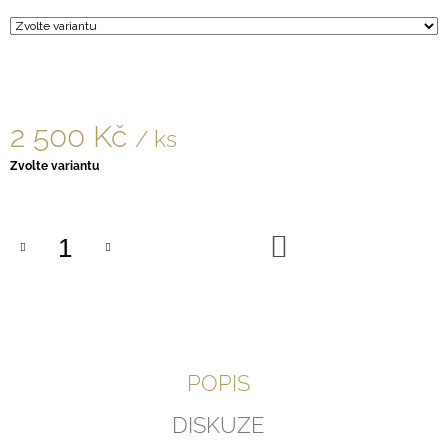
J
E
M
E
NÁVRAT
2 500 Kč
/ ks
Z
HVĚZD
Měrná
Zvolte variantu
888
cena:
Kč
DO
KOŠÍKU
POPIS
DISKUZE