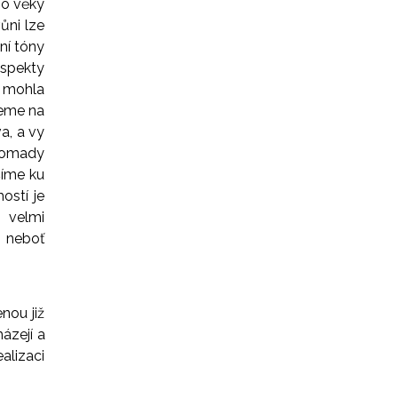
po věky
ůni lze
ní tóny
aspekty
y mohla
deme na
a, a vy
hromady
šíme ku
ostí je
 velmi
, neboť
nou již
ázejí a
alizaci