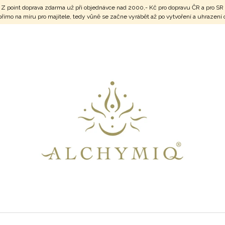
vnu Z point doprava zdarma už při objednávce nad 2000,- Kč pro dopravu ČR a pr
é přímo na míru pro majitele, tedy vůně se začne vyrábět až po vytvoření a uhraz
CO POTŘEBUJETE NAJÍT?
HLEDAT
DOPORUČUJEME
SRDCE V MÍRU VOL.4
SERAFÍN POŽE
800 Kč
1 100 Kč