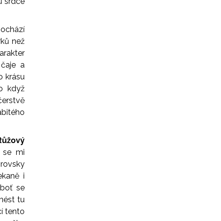
ů srdce
pochází
rků než
arakter
 čaje a
o krásu
o když
čerstvě
bitého
Růžový
ž se mi
brovsky
ekaně i
eboť se
nést tu
í tento