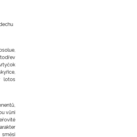
 dechu
bsolue,
utodřev
rtyčok
yřice,
 lotos
onentů,
ou vůni
keřovité
arakter
o směsi