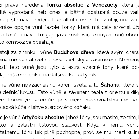
zí pravá neředěná
Tonka absolue z Venezuely
, která 
itě vyprodaná, neb dnes je běžně dostupná pouze vari
ie a ještě navíc ředěná buď alkoholem nebo v oleji, což vžd
kráse opojné vůni fazole Tonky, která má celý arzenál ú
h tónů, a navíc funguje jako zesilovač jemných tónů obou
ato kompozice obsahuje.
 stojí za zmínku i vůně
Buddhova dřeva
, která svým char
íná mix santalového dřeva s whisky a karamelem. Nicméně
ostí této vůně jsou tyto 4 extra vzácné tóny, které po
ají, můžeme čekat na další várku i celý rok.
 je vůně nejvzácnějšího koření světa a to
Šafránu
, které
e definicí luxusu. Tato vůně je závanem tepla z orientu a dí
ým kořenitým akordům je s ničím nesrovnatelná neb von
sladká kůže z lahve starobylého koňaku.
m je vůně
Artyčoku absolue
, jehož tóny jsou masité, zemité,
plo a zvláštní listovou sladkost. Když k němu vonít
atnému tónu tak plně pochopíte, proč se mu mezi kulinář