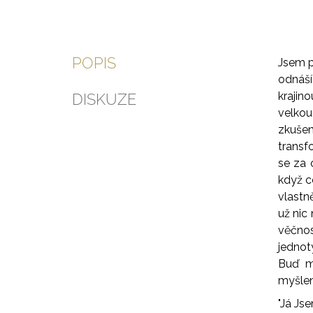
POPIS
Jsem p
odnáší
krajin
DISKUZE
velkou
zkušen
transf
se za 
když c
vlastn
už nic
věčnos
jednot
Buď m
myšlen
"Já Js