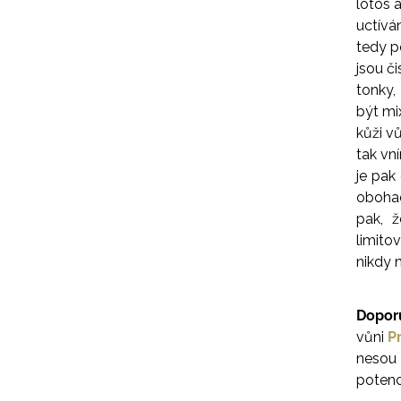
lotos 
uctívá
tedy p
jsou č
tonky,
být mi
kůži v
tak vn
je pak
obohac
pak, 
limito
nikdy 
Dopor
vůni
P
nesou 
potenc