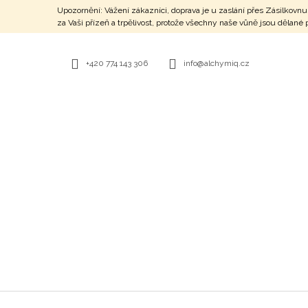
K
Přejít
Upozornění: Vážení zákazníci, doprava je u zaslání přes Zásilko
na
O
za Vaši přízeň a trpělivost, protože všechny naše vůně jsou dělan
ZPĚT
ZPĚT
obsah
DO
DO
Š
OBCHODU
OBCHODU
Í
+420 774 143 306
info@alchymiq.cz
K
STRÁŽCE HOJNOSTI - PARFÉM
777 Kč