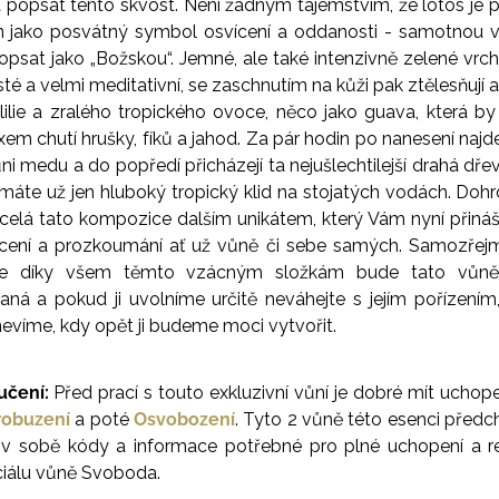
a popsat tento skvost. Není žádným tajemstvím, že lotos je 
n jako posvátný symbol osvícení a oddanosti - samotnou v
opsat jako „Božskou“. Jemné, ale také intenzivně zelené vrch
isté a velmi meditativní, se zaschnutím na kůži pak ztělesňují 
 lilie a zralého tropického ovoce, něco jako guava, která b
xem chutí hrušky, fíků a jahod. Za pár hodin po nanesení naj
ůni medu a do popředí přicházejí ta nejušlechtilejší drahá dřev
ímáte už jen hluboký tropický klid na stojatých vodách. Do
 celá tato kompozice dalším unikátem, který Vám nyní přiná
ení a prozkoumání ať už vůně či sebe samých. Samozřejm
že díky všem těmto vzácným složkám bude tato vůně
vaná a pokud ji uvolníme určitě neváhejte s jejím pořízením
nevíme, kdy opět ji budeme moci vytvořit.
učení:
Před prací s touto exkluzivní vůní je dobré mít uchope
robuzení
a poté
Osvobození
. Tyto 2 vůně této esenci předch
v sobě kódy a informace potřebné pro plné uchopení a re
iálu vůně Svoboda.