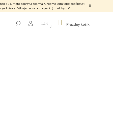
o SR nad 80€ máte dopravu zdarma. Chceme Vám také poděkovat
ení objednávky. Děkujeme za pochopení tým AlchymiQ.
NÁKUPNÍ
HLEDAT
CZK
KOŠÍK
Prázdný košík
PŘIHLÁŠENÍ
HNÁNÍ