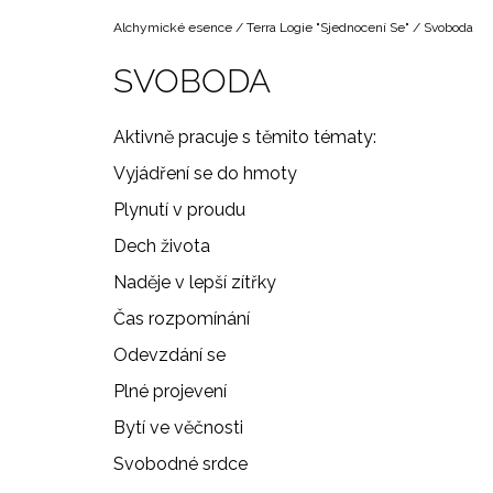
Domů
Alchymické esence
/
Terra Logie "Sjednocení Se"
/
Svoboda
SVOBODA
Aktivně pracuje s těmito tématy:
Vyjádření se do hmoty
Plynutí v proudu
Dech života
Naděje v lepší zítřky
Čas rozpomínání
Odevzdání se
Plné projevení
Bytí ve věčnosti
Svobodné srdce