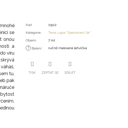
ž mnohé
Kód
0502
nící se
Kategorie
:
Terra Logie "Sjednocení Se"
ít onou
Objem
:
7 ml
nosti a
?
ručně malovaná lahvička
Balení
:
do víru
 skrývá
 váháš,
TISK
ZEPTAT SE
SDÍLET
sem tu,
neb pak
 náruče
 bytost
rčením.
edinou