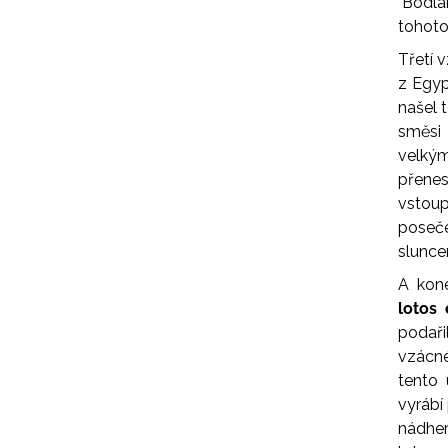
"Bodlá
tohoto
Třetí 
z Egyp
našel 
směsi 
velkým
přene
vstoup
poseč
slunce
A kon
lotos 
podaři
vzácné
tento 
vyrábí
nádher