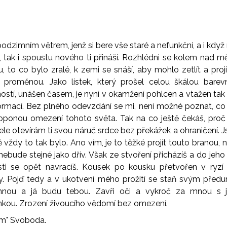
odzimním větrem, jenž si bere vše staré a nefunkční, a i kdy
, tak i spoustu nového ti přináší. Rozhlédni se kolem nad mě
ou, to co bylo zralé, k zemi se snáší, aby mohlo zetlít a proj
 proměnou. Jako lístek, který prošel celou škálou barev
ostí, unášen časem, je nyní v okamžení pohlcen a vtažen tak 
ormací. Bez plného odevzdání se mi, není možné poznat, co
oponou omezení tohoto světa. Tak na co ještě čekáš, proč
ele otevírám ti svou náruč srdce bez překážek a ohraničení. J
ě vždy to tak bylo. Ano vím, je to těžké projít touto branou, 
 nebude stejné jako dřív. Však ze stvoření přicházíš a do jeho
ti se opět navracíš. Kousek po kousku přetvořen v ryzí
y. Pojď tedy a v ukotvení mého prožití se staň svým předu
nou a já budu tebou. Zavři oči a vykroč za mnou s j
kou. Zrození živoucího vědomí bez omezení.
em" Svoboda.