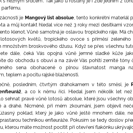
k s něžným srdcem". Tak jako u rostliny je i zde jedním z tón
 parfému.
vzácností je
Mangový list absolue
, tento konkrétní materiál 
ta a můj kontakt hledal více než 3 roky mezi desítkami vzo
tento klenot. Vůně samotná je oslavou tropického ráje. Má ch
lotosových květů, tropického ovoce s příměsí zeleného
 množstvím broskvového džusu. Když se přes všechnu tut
sete dále, čeká Vás opojná vůně jemné sladké kůže jak
íte do obchodu s obuví a na závěr Vás pohltí zemité tóny 
eného sena obohacené o plnou šťavnatost manga na
m, teplem a pocitu rajské blaženosti.
ečně, posledním, čtvrtým drahokamem v této směsi, je
enfleuráž
, a co k němu říci. Hledal jsem několik let ne
lo sehnat pravé vůně lotosů absolue, které jsou všechny o
 a drahé. Nicméně, při mém zkoumání, jsem objevil neč
úžasný poklad, který je jako vůně ještě mnohem dále, n
 prastarou technikou enfleuráže. Pokusím se tedy doslov pře
u, kterou máte možnost pocítit při otevření flakónku ukrývajíc