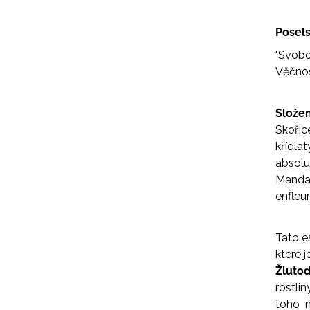
Posels
"Svobod
Věčnost
Slože
Skořic
křídl
absol
Manda
enfleu
Tato e
které 
Žlutod
rostli
toho n