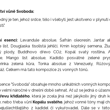
tví vůně Svoboda:
ný je ten, jehož srdce, tělo i všebytí, jest ukotveno v plynutí
i."
ní esencí:
Levandule absolue, Šafrán oleoresin, Jantar a
e list, Douglaska tisolistá jehličí, Kmín koptský semena, Žl
atý plody, Buddhovo dřevo CO2, Kopál svatý rostlina, A
ue, Mango list absolue, Kadidlo posvátné zelené prysk
rinka zelená kůra, Tonka absolue z Venezuely, Růžový
ráž. Celkem má tato kompozice 21 vonných tónů.
sence "Svoboda" obsahuje mnoho unikátních vonných komp
je velmi náročné v dnešní době sehnat. Ať už se jedná o úžasn
řevu křídlatého
, která je zcela jiná než jakýkoliv jiný druh 
ny, nebo třeba vůni
Kopálu svatého
, jehož vonné tóny mají ch
ejušlechtilejšího z kadidel či vykuřovadel. Dále se v tét