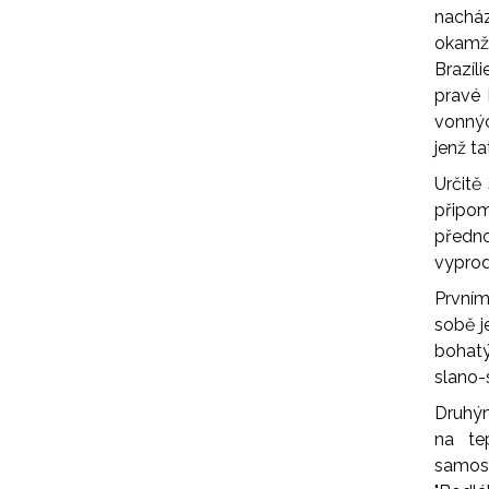
nachá
okamž
Brazíl
pravé 
vonnýc
jenž t
Určitě
připom
předn
vyprod
Prvním
sobě j
bohat
slano-
Druhý
na te
samost