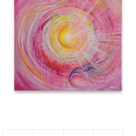
A
J
Í
T
?
HLEDAT
D
O
P
O
R
U
Č
U