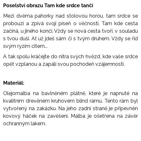
Poselství obrazu Tam kde srdce tančí
Mezi dvěma pahorky nad stolovou horou, tam srdce se
probouzí a zpívá svojí píseň o věčnosti. Tam kde cesta
začíná, u jiného končí. Vždy se nová cesta tvoří, v souladu
s tvou duší. Ať už jdeš sám či s tvým druhem. Vždy se řiď
svým ryzím citem...
A tak spolu kráčejte do nitra svých hvězd, kde vaše srdce
opět vzplanou a zapálí svou pochodeň vzájemnosti.
Materiál:
Olejomalba na bavlněném plátně, které je napnuté na
kvalitním dřevěném kruhovém blind rámu. Tento rám byl
vytvořený na zakázku. Na jeho zadní straně je připevněn
kovový háček na zavěšení. Malba je ošetřena na závěr
ochranným lakem.