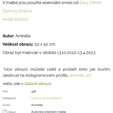
V malbě jsou použité esenciální směsi od
Dary Země
:
Duhový strážce
Anděl Strážný
Autor:
Amirelle
Velikost obrazu:
50 x 50 cm
Obraz byl malován v období 13.10.2022-13.4.2023
*Více obrazů můžete vidět a průběh toho jak tvořím,
sledovat na instagramovém profilu
amirelle_art
nebo zde v
Galerii obrazů
Kód
446
Kategorie
:
Obrazy od Amirelle art
Autor
:
Amirelle
?
Autorská originální malba
Obraz
: