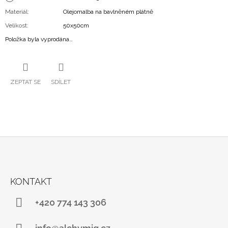
Materiál
:
Olejomalba na bavlněném plátně
Velikost
:
50x50cm
Položka byla vyprodána…
ZEPTAT SE
SDÍLET
Z
Á
KONTAKT
P
A
+420 774 143 306
T