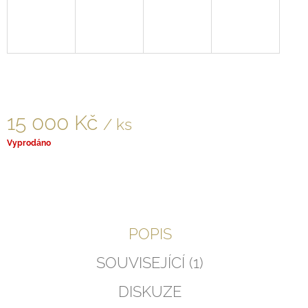
J
E
M
E
NÁVRAT
Z
HVĚZD
15 000 Kč
/ ks
888
Kč
Měrná
Vyprodáno
cena:
POPIS
SOUVISEJÍCÍ (1)
DISKUZE