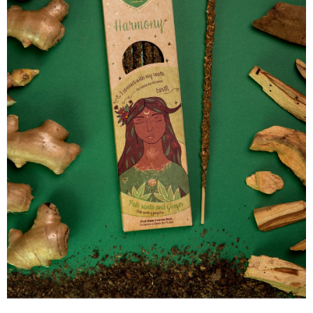
A
J
Í
T
?
HLEDAT
D
O
P
O
R
U
Č
U