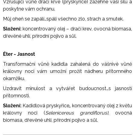
Vzrušující vůně dračí krve (pryskyřice) zažehne vaši sílu a
poskytne vám ochranu.
Můj oheň se zapálí…spálí všechno zlo, strach a smutek.
Složení:
koncentrovaný olej – dračí krev, ovocná biomasa,
dřevěné uhlí, přírodní pojivo a sůl.
Éter - Jasnost
Transformační vůně kadidla zahalená do vášnivé vůně
královny noci vám umožní prožít nádheru přítomného
okamžiku.
Uzdravit minulost a vytvářet budoucnost…s jasností
přítomnosti.
Složení:
Kadidlová pryskyřice
,
koncentrovaný olej z květu
královny noci (
Selenicereus grandiflorus)
, ovocná
biomasa, dřevěné uhlí, přírodní pojivo a sůl.