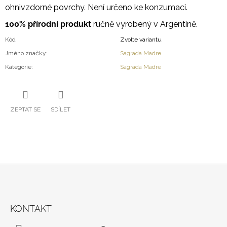
ohnivzdorné povrchy. Není určeno ke konzumaci.
100% přírodní produkt
ručně vyrobený v Argentině.
Kód
Zvolte variantu
Jméno značky
:
Sagrada Madre
Kategorie
:
Sagrada Madre
ZEPTAT SE
SDÍLET
Z
Á
KONTAKT
P