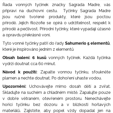
Řada vonných tyčinek značky Sagrada Madre, vás
připraví na duchovní cestu. Tyčinky Sagrada Madre
jsou ručně tvořené produkty, které jsou poctou
přírodě. Jejich filozofie se opírá o udržitelnost, respekt k
přírodě a pečlivost. Přírodní tyčinky, které vypadají úžasně
a opravdu překrásně voní.
Tyto vonné tyčinky patří do řady
Sahumerio 5 elementů
,
které je inspirováno jedním z elementů
Obsah balení: 6 kusů
vonných tyčinek. Každá tyčinka
vydrží doutnat cca 60 minut.
Návod k použití:
Zapalte vonnou tyčinku, sfoukněte
plamen a nechte doutnat. Po dohoření uhaste vodou.
Upozornění:
Uchovávejte mimo dosah dětí a zvířat.
Skladujte na suchém a chladném místě. Zapalujte pouze
v dobře větraném, otevřeném prostoru. Nenechávejte
hořící tyčinku bez dozoru a v blízkosti hořlavých
materiálů. Zajistěte, aby popel vždy dopadal jen na