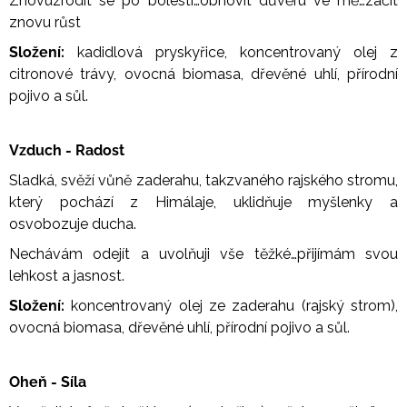
Znovuzrodit se po bolesti…obnovit důvěru ve mě…začít
znovu růst
Složení:
kadidlová pryskyřice, koncentrovaný olej z
citronové trávy, ovocná biomasa, dřevěné uhlí, přírodní
pojivo a sůl.
Vzduch - Radost
Sladká, svěží vůně zaderahu, takzvaného rajského stromu,
který pochází z Himálaje, uklidňuje myšlenky a
osvobozuje ducha.
Nechávám odejít a uvolňuji vše těžké…přijímám svou
lehkost a jasnost.
Složení:
koncentrovaný olej ze zaderahu (rajský strom),
ovocná biomasa, dřevěné uhlí, přírodní pojivo a sůl.
Oheň - Síla