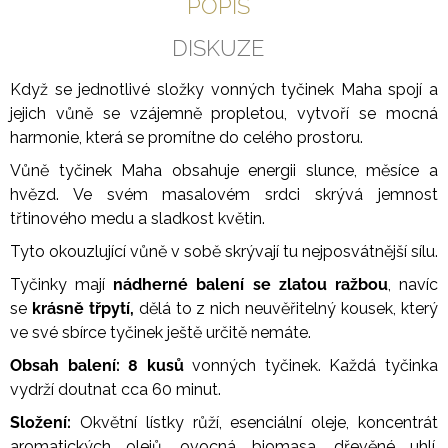
POPIS
DISKUZE
Když se jednotlivé složky vonných tyčinek Maha spojí a
jejich vůně se vzájemně propletou, vytvoří se mocná
harmonie, která se promítne do celého prostoru.
Vůně tyčinek Maha obsahuje energii slunce, měsíce a
hvězd. Ve svém masalovém srdci skrývá jemnost
třtinového medu a sladkost květin.
Tyto okouzlující vůně v sobě skrývají tu nejposvátnější sílu.
Tyčinky mají
nádherné balení se zlatou ražbou
, navíc
se
krásně
třpytí,
dělá to z nich neuvěřitelný kousek, který
ve své sbírce tyčinek ještě určitě nemáte.
Obsah balení: 8 kusů
vonných tyčinek. Každá tyčinka
vydrží doutnat cca 60 minut.
Složení:
Okvětní lístky růží, esenciální oleje, koncentrát
aromatických olejů, ovocná biomasa, dřevěné uhlí,