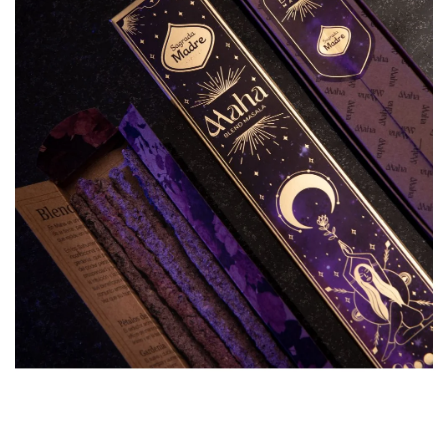
A
J
Í
T
?
HLEDAT
D
O
P
O
R
U
Č
U