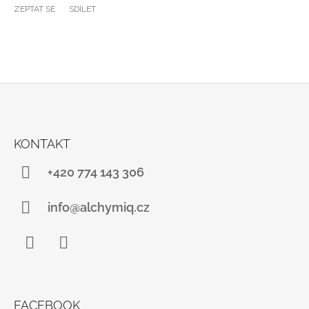
ZEPTAT SE
SDÍLET
Z
Á
KONTAKT
P
A
+420 774 143 306
T
Í
info@alchymiq.cz
Facebook
Instagram
FACEBOOK