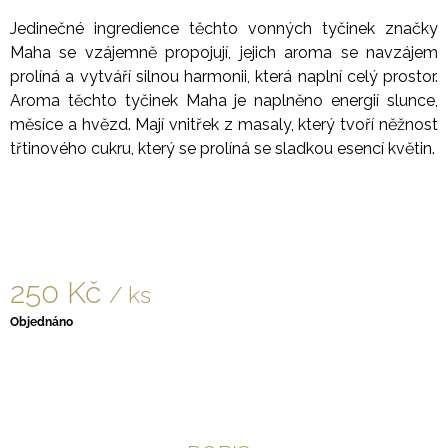
J
Jedinečné ingredience těchto vonných tyčinek značky
E
Maha se vzájemně propojují, jejich aroma se navzájem
M
E
prolíná a vytváří silnou harmonii, která naplní celý prostor.
Aroma těchto tyčinek Maha je naplněno energií slunce,
SRDCE
měsíce a hvězd. Mají vnitřek z masaly, který tvoří něžnost
V
třtinového cukru, který se prolíná se sladkou esencí květin.
MÍRU
VOL.4
800
Kč
250 Kč
/ ks
Měrná
Objednáno
cena: