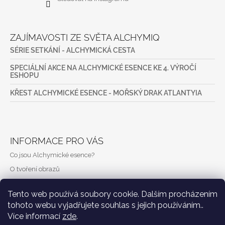
ZAJÍMAVOSTI ZE SVĚTA ALCHYMIQ
SÉRIE SETKÁNÍ - ALCHYMICKÁ CESTA
SPECIÁLNÍ AKCE NA ALCHYMICKÉ ESENCE KE 4. VÝROČÍ
ESHOPU
KŘEST ALCHYMICKÉ ESENCE - MOŘSKÝ DRAK ATLANTYIA
INFORMACE PRO VÁS
Co jsou Alchymické esence?
O tvoření obrazů
Náš příběh
Tento web používá soubory cookie. Dalším procházením
Vaše voňavé příběhy
tohoto webu vyjadřujete souhlas s jejich používáním..
Vše o nákupu
Více informací
zde
.