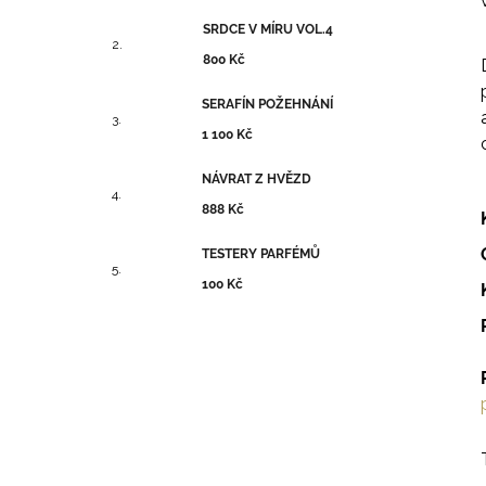
SRDCE V MÍRU VOL.4
800 Kč
SERAFÍN POŽEHNÁNÍ
1 100 Kč
NÁVRAT Z HVĚZD
888 Kč
TESTERY PARFÉMŮ
100 Kč