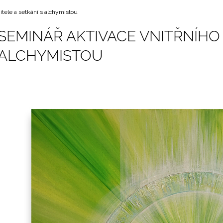
itele a setkání s alchymistou
SEMINÁŘ AKTIVACE VNITŘNÍHO 
ALCHYMISTOU