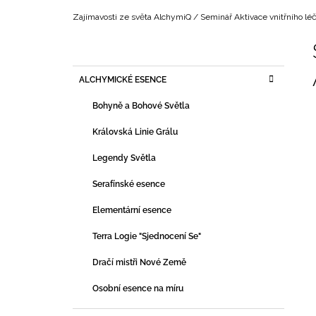
Domů
Zajímavosti ze světa AlchymiQ
/
Seminář Aktivace vnitřního léč
P
O
S
K
Přeskočit
ALCHYMICKÉ ESENCE
T
A
kategorie
T
R
Bohyně a Bohové Světla
E
A
G
Královská Linie Grálu
N
O
R
N
Legendy Světla
I
Í
E
Serafínské esence
P
A
Elementární esence
N
Terra Logie "Sjednocení Se"
E
Dračí mistři Nové Země
L
Osobní esence na míru