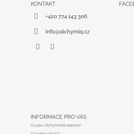
Á
KONTAKT
FACE
P
A
+420 774 143 306
T
Í
info@alchymiq.cz
Facebook
Instagram
INFORMACE PRO VÁS
Co jsou Alchymické esence?
O tvoření obrazů