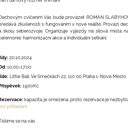
vám dá nový rozměr vnímání
Dechovým cvičením Vás bude provázet ROMAN SLABYHO
předává zkušeností s fungováním v nové realitě. Provází d
a školu seberozvoje. Organizuje výjezdy na silová místa n
ceremonie, harmonizační akce a individuální setkání.
Kdy:
20.10.2024
Od:
10.00-17.00
Kde:
Little Bali, Ve Smečkách 22, 110 00 Praha 1-Nové Město
Příspěvek:
1900Kč
Rezervace:
kapacita je omezena, proto rezervace je nezbyt
pro přihlášení
Těšíme se na vás