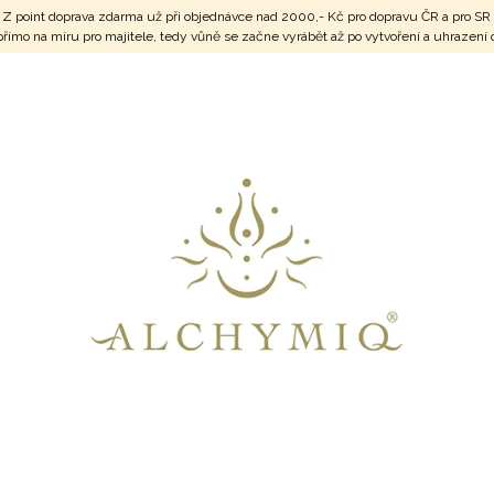
vnu Z point doprava zdarma už při objednávce nad 2000,- Kč pro dopravu ČR a pr
é přímo na míru pro majitele, tedy vůně se začne vyrábět až po vytvoření a uhraz
CO POTŘEBUJETE NAJÍT?
HLEDAT
DOPORUČUJEME
SRDCE V MÍRU VOL.4
SERAFÍN POŽE
800 Kč
1 100 Kč