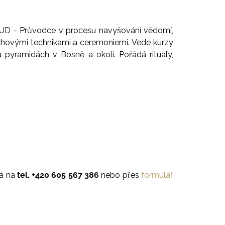
UD - P
růvodce v procesu navyšování vědomí,
echovými technikami a ceremoniemi. Vede kurzy
a pyramidách v Bosně a okolí. Pořádá rituály,
ná na
tel. +420 605 567 386
nebo přes
formulář