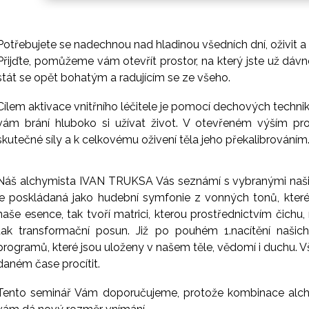
Potřebujete se nadechnou nad hladinou všedních dní, oživit a
Přijďte, pomůžeme vám otevřít prostor, na který jste už dávn
stát se opět bohatým a radujícím se ze všeho.
Cílem aktivace vnitřního léčitele je pomocí dechových technik, 
vám brání hluboko si užívat život. V otevřeném výším pro
skutečné síly a k celkovému oživení těla jeho překalibrováním
Náš alchymista IVAN TRUKSA Vás seznámí s vybranými našimi
je poskládaná jako hudební symfonie z vonných tonů, kter
naše esence, tak tvoří matrici, kterou prostřednictvím čich
tak transformační posun. Již po pouhém 1.nacítění našic
programů, které jsou uloženy v našem těle, vědomí i duchu. Vše 
daném čase procítit.
Tento seminář Vám doporučujeme, protože kombinace alc