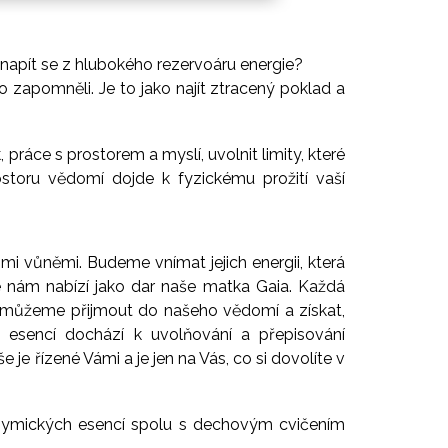
 napít se z hlubokého rezervoáru energie?
o zapomněli. Je to jako najít ztracený poklad a
práce s prostorem a myslí, uvolnit limity, které
storu vědomí dojde k fyzickému prožití vaší
.
 vůněmi. Budeme vnímat jejich energii, která
é nám nabízí jako dar naše matka Gaia. Každá
u, můžeme přijmout do našeho vědomí a získat,
h esencí dochází k uvolňování a přepisování
je řízené Vámi a je jen na Vás, co si dovolíte v
hymických esencí spolu s dechovým cvičením