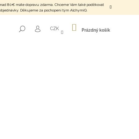
o SR nad 80€ máte dopravu zdarma. Chceme Vám také poděkovat
ení objednávky. Děkujeme za pochopení tým AlchymiQ.
NÁKUPNÍ
HLEDAT
CZK
KOŠÍK
Prázdný košík
PŘIHLÁŠENÍ
HNÁNÍ