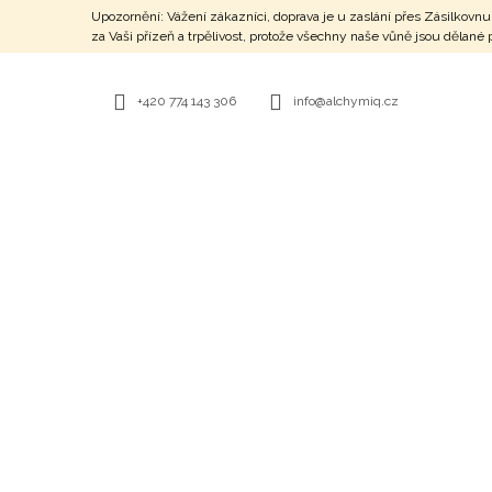
K
Přejít
Upozornění: Vážení zákazníci, doprava je u zaslání přes Zásilko
na
O
za Vaši přízeň a trpělivost, protože všechny naše vůně jsou dělan
ZPĚT
ZPĚT
obsah
DO
DO
Š
OBCHODU
OBCHODU
Í
+420 774 143 306
info@alchymiq.cz
K
STRÁŽCE HOJNOSTI - PARFÉM
777 Kč