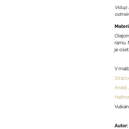
Vstup 
odměna
Materi
Olejom
rámu. 
je oše
V malb
Strážc
Anděl J
Hatho
Vulkán
Autor