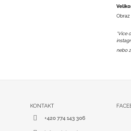
Veliko
Obraz 
*Více 
instag
nebo 
Z
Á
KONTAKT
FACE
P
A
+420 774 143 306
T