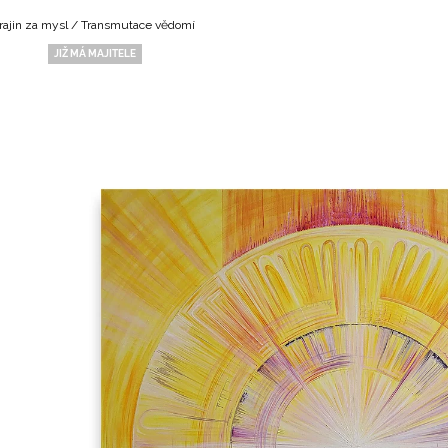
ajin za mysl
/
Transmutace vědomí
JIŽ MÁ MAJITELE