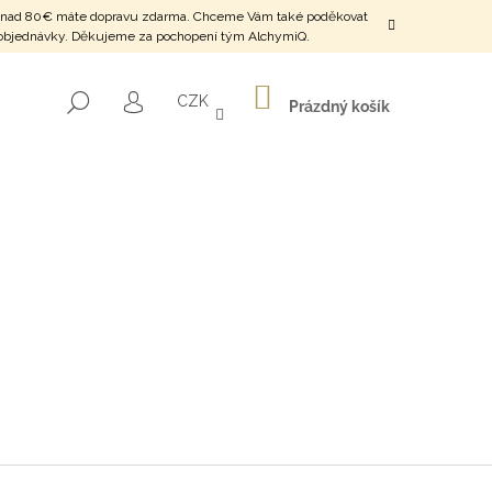
o SR nad 80€ máte dopravu zdarma. Chceme Vám také poděkovat
ení objednávky. Děkujeme za pochopení tým AlchymiQ.
NÁKUPNÍ
HLEDAT
CZK
KOŠÍK
Prázdný košík
PŘIHLÁŠENÍ
HNÁNÍ