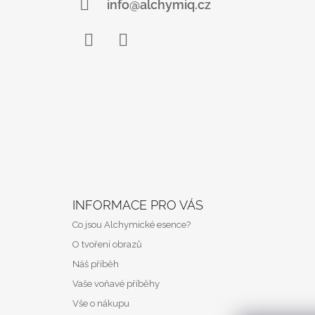
Í
info@alchymiq.cz
Facebook
Instagram
INFORMACE PRO VÁS
Co jsou Alchymické esence?
O tvoření obrazů
Náš příběh
Vaše voňavé příběhy
Vše o nákupu