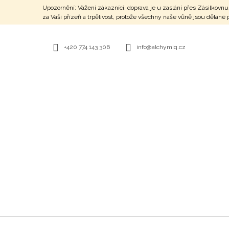
K
Přejít
Upozornění: Vážení zákazníci, doprava je u zaslání přes Zásilko
na
O
za Vaši přízeň a trpělivost, protože všechny naše vůně jsou dělan
ZPĚT
ZPĚT
obsah
DO
DO
Š
OBCHODU
OBCHODU
Í
+420 774 143 306
info@alchymiq.cz
K
STRÁŽCE HOJNOSTI - PARFÉM
777 Kč