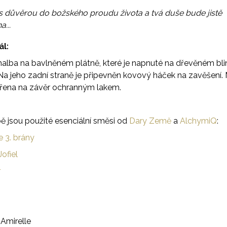
s důvěrou do božského proudu života a tvá duše bude jistě
...
ál:
alba na bavlněném plátně, které je napnuté na dřevěném bli
Na jeho zadní straně je připevněn kovový háček na zavěšení.
třena na závěr ochranným lakem.
ě jsou použité esenciální směsi od
Dary Země
a
AlchymiQ
:
e 3. brány
ofiel
r
:
Amirelle