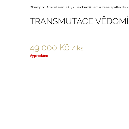
Domů
Obrazy od Amirelle art
/
Cyklus obrazů Tam a zase zpátky do kr
TRANSMUTACE VĚDOMÍ
49 000 Kč
/ ks
Měrná
Vyprodáno
cena: