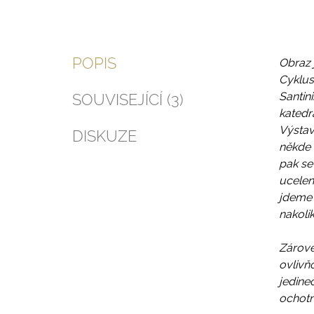
POPIS
Obraz 
Cyklus
Santin
SOUVISEJÍCÍ (3)
katedr
Výstav
DISKUZE
někde 
pak se
ucelen
jdeme 
nakolik
Zárove
ovlivň
jedine
ochotn