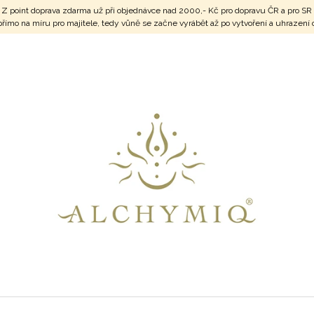
vnu Z point doprava zdarma už při objednávce nad 2000,- Kč pro dopravu ČR a pr
é přímo na míru pro majitele, tedy vůně se začne vyrábět až po vytvoření a uhraz
CO POTŘEBUJETE NAJÍT?
HLEDAT
DOPORUČUJEME
SRDCE V MÍRU VOL.4
SERAFÍN POŽE
800 Kč
1 100 Kč