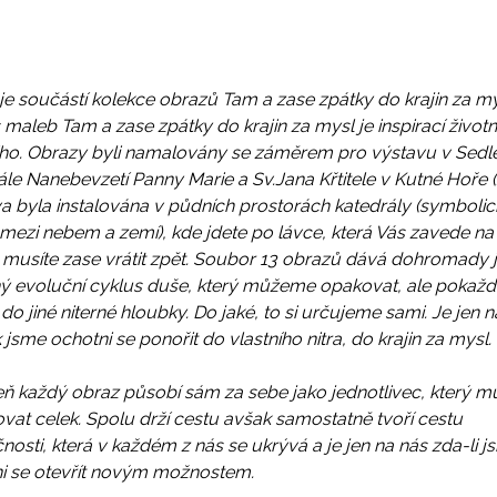
je součástí kolekce obrazů Tam a zase zpátky do krajin za my
 maleb Tam a zase zpátky do krajin za mysl je inspirací životn
iho. Obrazy byli namalovány se záměrem pro výstavu v Sedl
ále Nanebevzetí Panny Marie a Sv.Jana Křtitele v Kutné Hoře (
a byla instalována v půdních prostorách katedrály (symbolic
mezi nebem a zemí), kde jdete po lávce, která Vás zavede na 
 musíte zase vrátit zpět. Soubor 13 obrazů dává dohromady j
ý evoluční cyklus duše, který můžeme opakovat, ale pokažd
do jiné niterné hloubky. Do jaké, to si určujeme sami. Je jen n
 jsme ochotni se ponořit do vlastního nitra, do krajin za mysl.
ň každý obraz působí sám za sebe jako jednotlivec, který m
ovat celek. Spolu drží cestu avšak samostatně tvoří cestu
čnosti, která v každém z nás se ukrývá a je jen na nás zda-li j
i se otevřít novým možnostem.