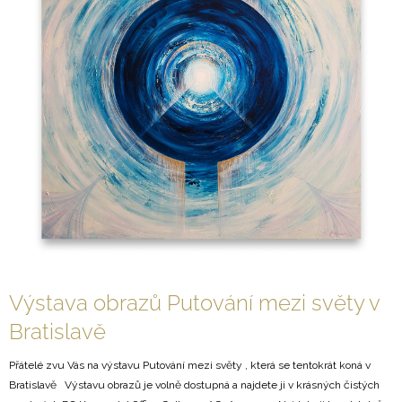
Č
A
L
J
Á
Í
N
T
K
?
Ů
HLEDAT
D
O
Výstava obrazů Putování mezi světy v
P
Bratislavě
O
R
U
Přátelé zvu Vás na výstavu Putování mezi světy , která se tentokrát koná v
Č
Bratislavě Výstavu obrazů je volně dostupná a najdete ji v krásných čistých
U