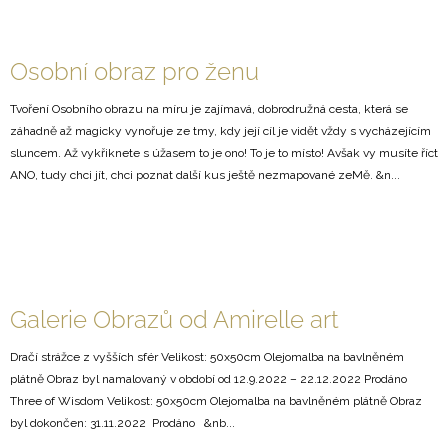
Osobní obraz pro ženu
Tvoření Osobního obrazu na míru je zajímavá, dobrodružná cesta, která se
záhadně až magicky vynořuje ze tmy, kdy její cíl je vidět vždy s vycházejícím
sluncem. Až vykřiknete s úžasem to je ono! To je to místo! Avšak vy musíte říct
ANO, tudy chci jít, chci poznat další kus ještě nezmapované zeMě. &n...
Galerie Obrazů od Amirelle art
Dračí strážce z vyšších sfér Velikost: 50x50cm Olejomalba na bavlněném
plátně Obraz byl namalovaný v období od 12.9.2022 – 22.12.2022 Prodáno
Three of Wisdom Velikost: 50x50cm Olejomalba na bavlněném plátně Obraz
byl dokončen: 31.11.2022 Prodáno &nb...