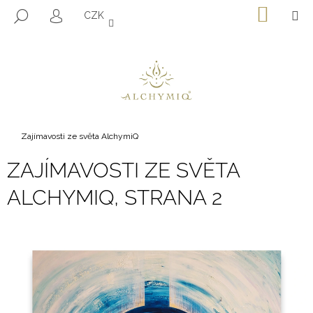
K
Přejít
NÁKU
M
HLEDAT
CZK
na
KOŠÍK
O
PŘIHLÁŠENÍ
ZPĚT
ZPĚT
obsah
Š
Í
C
K
O
P
O
Domů
Zajímavosti ze světa AlchymiQ
T
Ř
ZAJÍMAVOSTI ZE SVĚTA
E
ALCHYMIQ
, STRANA 2
B
U
V
J
Ý
E
P
T
I
E
S
N