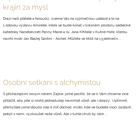
krajin za mysl
Drazí naši přátelé a fanoušci, zveme Vás na výjimečnou událost a to na
1.sólovou výstavu Amirelle, která se bude konat v krásném prostoru sedlecké
katedrály Nanebevzetí Panny Marie a sv. Jana Křtitele v Kutné Hoře, kterou
navrhl mistr Jan Blažej Santini - Aichel. Můžete se těšit na 13 jedinečn...
Osobní setkání s alchymistou
S přicházejícím novým rokem Zajíce, jsme pocítili, že se k Vám chceme více
přiblížit, aby jste si mohli jednodušeji navnímat vůně, ale i obrazy. Upřímně,
přemýšleli jsme dlouho zda-li mít obchod, místo, kde se budete moci zastavit,
pobýt s námi, vyzkoušet naše vůně. Ale v tuhle chvíli by nám ...